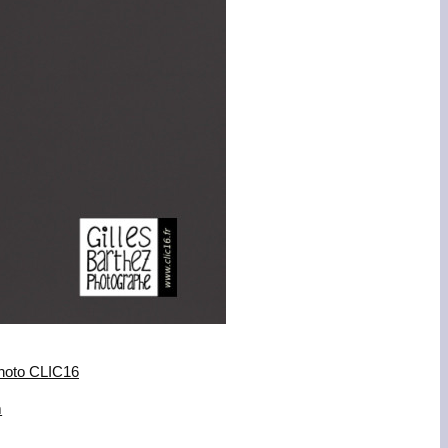
photo CLIC16
m