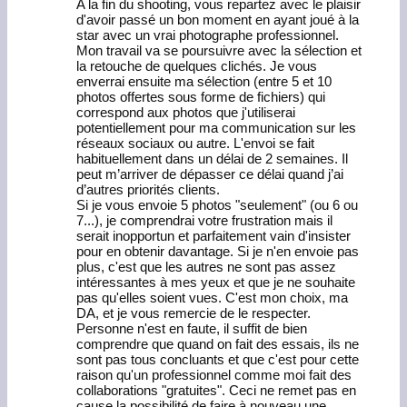
A la fin du shooting, vous repartez avec le plaisir
d'avoir passé un bon moment en ayant joué à la
star avec un vrai photographe professionnel.
Mon travail va se poursuivre avec la sélection et
la retouche de quelques clichés. Je vous
enverrai ensuite ma sélection (entre 5 et 10
photos offertes sous forme de fichiers) qui
correspond aux photos que j'utiliserai
potentiellement pour ma communication sur les
réseaux sociaux ou autre. L'envoi se fait
habituellement dans un délai de 2 semaines. Il
peut m’arriver de dépasser ce délai quand j’ai
d’autres priorités clients.
Si je vous envoie 5 photos "seulement" (ou 6 ou
7...), je comprendrai votre frustration mais il
serait inopportun et parfaitement vain d'insister
pour en obtenir davantage. Si je n'en envoie pas
plus, c'est que les autres ne sont pas assez
intéressantes à mes yeux et que je ne souhaite
pas qu'elles soient vues. C'est mon choix, ma
DA, et je vous remercie de le respecter.
Personne n'est en faute, il suffit de bien
comprendre que quand on fait des essais, ils ne
sont pas tous concluants et que c'est pour cette
raison qu'un professionnel comme moi fait des
collaborations "gratuites". Ceci ne remet pas en
cause la possibilité de faire à nouveau une