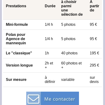
à choisir
À
Prestations
Durée
parmi
partir
une
de
sélection de
Mini-formule
1/4 h
5 photos
95 €
Polas pour
Agence de
1/4 h
5 photos
95 €
mannequin
Le "classique"
1h
40 photos
195 €
2h et
60 photos et
Version longue
295 €
+
+
à
sur
Sur mesure
variable
définir
devis