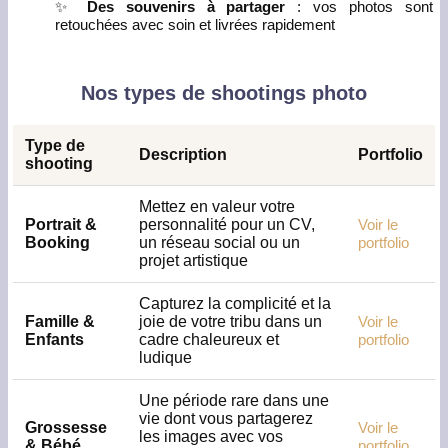
✨
Des souvenirs à partager
: vos photos sont
retouchées avec soin et livrées rapidement
Nos types de shootings photo
Type de
Description
Portfolio
shooting
Mettez en valeur votre
Portrait &
personnalité pour un CV,
Voir le
Booking
un réseau social ou un
portfolio
projet artistique
Capturez la complicité et la
Famille &
joie de votre tribu dans un
Voir le
Enfants
cadre chaleureux et
portfolio
ludique
Une période rare dans une
vie dont vous partagerez
Grossesse
Voir le
les images avec vos
& Bébé
portfolio