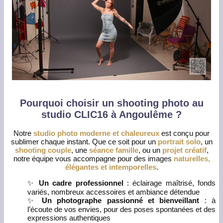
Pourquoi choisir un shooting photo au
studio CLIC16 à Angoulême ?
Notre
studio photo moderne et chaleureux
est conçu pour
sublimer chaque instant. Que ce soit pour un
portrait solo
, un
shooting couple
, une
séance famille
, ou un
projet créatif
,
notre équipe vous accompagne pour des images
naturelles,
élégantes et intemporelles
.
✨
Un cadre professionnel
: éclairage maîtrisé, fonds
variés, nombreux accessoires et ambiance détendue
✨
Un photographe passionné et bienveillant
: à
l’écoute de vos envies, pour des poses spontanées et des
expressions authentiques